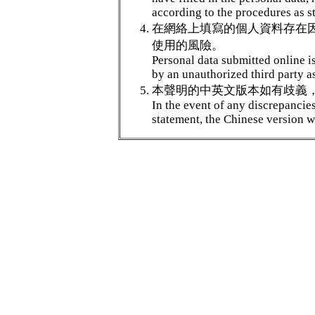
according to the procedures as s
在網絡上填寫的個人資料存在
使用的風險。
Personal data submitted online is
by an unauthorized third party as
本聲明的中英文版本如有歧義
In the event of any discrepancie
statement, the Chinese version wi